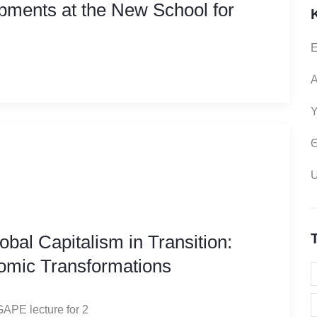
ments at the New School for
Ε
Α
Υ
Θ
bal Capitalism in Transition:
nomic Transformations
 GAPE
lecture for 2