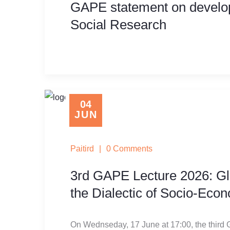
GAPE statement on develop
Social Research
04
JUN
Paitird
|
0 Comments
3rd GAPE Lecture 2026: Glo
the Dialectic of Socio-Eco
On Wednseday, 17 June at 17:00, the
third