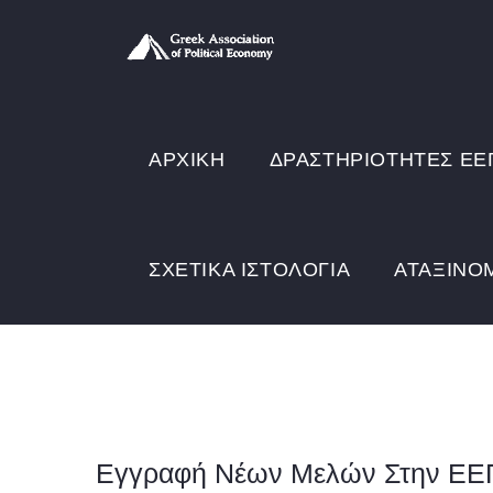
Παράκαμψη
προς
το
κυρίως
MAIN
NAVIGATION
περιεχόμενο
ΑΡΧΙΚΉ
ΔΡΑΣΤΗΡΙΟΤΗΤΕΣ ΕΕ
ΣΧΕΤΙΚΑ ΙΣΤΟΛΟΓΙΑ
ΑΤΑΞΙΝΌ
Εγγραφή Νέων Μελών Στην Ε