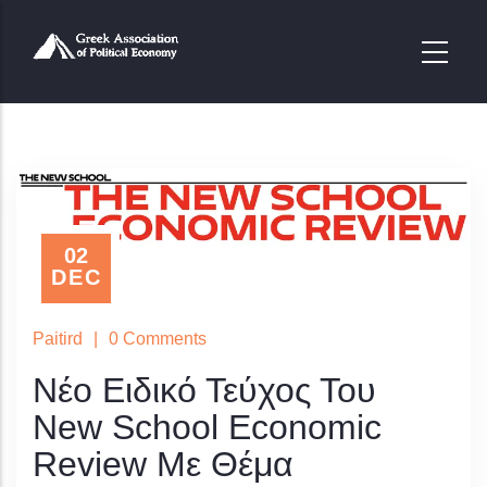
Παράκαμψη
προς
το
κυρίως
περιεχόμενο
02
DEC
Paitird
|
0 Comments
Νέο Ειδικό Τεύχος Του
New School Economic
Review Με Θέμα