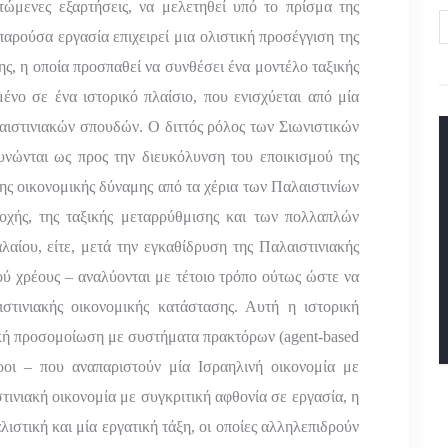
τώμενες εξαρτήσεις, να μελετηθεί υπό το πρίσμα της
αρούσα εργασία επιχειρεί μια ολιστική προσέγγιση της
νης, η οποία προσπαθεί να συνθέσει ένα μοντέλο ταξικής
νο σε ένα ιστορικό πλαίσιο, που ενισχύεται από μία
αιστινιακών σπουδών. Ο διττός ρόλος των Σιωνιστικών
υνώνται ως προς την διευκόλυνση του εποικισμού της
ης οικονομικής δύναμης από τα χέρια των Παλαιστινίων
οχής, της ταξικής μεταρρύθμισης και των πολλαπλών
αίου, είτε, μετά την εγκαθίδρυση της Παλαιστινιακής
ού χρέους – αναλύονται με τέτοιο τρόπο ούτως ώστε να
αιστινιακής οικονομικής κατάστασης. Αυτή η ιστορική
ική προσομοίωση με συστήματα πρακτόρων (
agent
-
based
ροι – που αναπαριστούν μία Ισραηλινή οικονομία με
τινιακή οικονομία με συγκριτική αφθονία σε εργασία, η
λιστική και μία εργατική τάξη, οι οποίες αλληλεπιδρούν