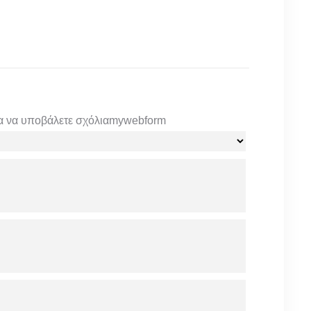
α να υποβάλετε σχόλια
mywebform