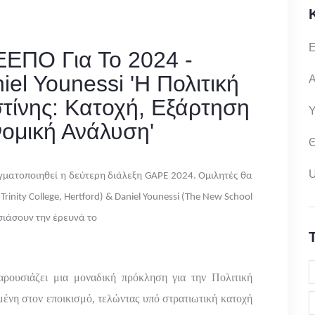
Ε
ΕΕΠΟ Για Το 2024 -
iel Younessi 'Η Πολιτική
Α
τίνης: Κατοχή, Εξάρτηση
Υ
νομική Ανάλυση'
Θ
αγματοποιηθεί η δεύτερη διάλεξη GAPE 2024. Ομιλητές θα
Trinity College, Hertford) & Daniel Younessi (The New School
υσιάσουν την έρευνά το
ρουσιάζει μια μοναδική πρόκληση για την Πολιτική
ένη στον εποικισμό, τελώντας υπό στρατιωτική κατοχή