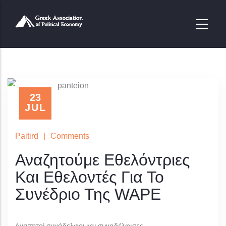
Skip
to
main
content
23
JUL
Paitird
|
Comments
Αναζητούμε Εθελόντριες
Και Εθελοντές Για Το
Συνέδριο Της WAPE