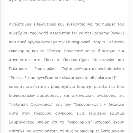
Αγαπητοί συνάδελφοι και συναδέλφισες,
Αναζητούμε εθελόντριες και εθελοντές για τις ημέρες του
συνεδρίου της World Association for PoliticalEconomy (WAPE)
που συνδιοργανώνεται με την Επιστημονική Εταιρία Πολιτικής
Οικονομίας και το Πάντειο Πανεπιστήμιο το διάστημα 2-4
Αυγούστου στο Πάντειο Πανεπιστήμιο Κοινωνικών και
Πολιτικών Επιστημών. Τοβασικόθέματουσυνεδρίουείναι
“PoliticalEconomyvsEconomicsinaturbulentmultipolarworld”
καιπραγματεύεταιτην μακροχρόνια διαμάχη μεταξύ των δύο
διαφορετικών παραδόσεων της οικονομικής ανάλυσης, της
“Πολιτικής Οικονομίας” και των “Οικονομικών”. Η διαμάχη
αυτή στην τρέχουσα συγκυρία είναι ιδιαίτερα κρίσιμη
λαμβάνοντας υπόψη ότι τα “Οικονομικά” ιστορικά έχουν
αποτύχει να κατανοήσουν το πώς οι οικονομίες λειτουργούν