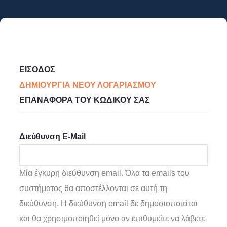
Παράκαμψη
προς
το
κυρίως
Primary
περιεχόμενο
ΕΊΣΟΔΟΣ
Tabs
ΔΗΜΙΟΥΡΓΊΑ ΝΈΟΥ ΛΟΓΑΡΙΑΣΜΟΎ
(ΕΝΕΡΓΉ
ΕΠΑΝΑΦΟΡΆ ΤΟΥ ΚΩΔΙΚΟΎ ΣΑΣ
ΚΑΡΤΈΛΑ)
Διεύθυνση E-Mail
Μία έγκυρη διεύθυνση email. Όλα τα emails του
συστήματος θα αποστέλλονται σε αυτή τη
διεύθυνση. Η διεύθυνση email δε δημοσιοποιείται
και θα χρησιμοποιηθεί μόνο αν επιθυμείτε να λάβετε