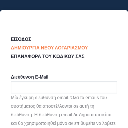
Παράκαμψη
προς
το
κυρίως
Primary
περιεχόμενο
ΕΊΣΟΔΟΣ
Tabs
ΔΗΜΙΟΥΡΓΊΑ ΝΈΟΥ ΛΟΓΑΡΙΑΣΜΟΎ
(ΕΝΕΡΓΉ
ΕΠΑΝΑΦΟΡΆ ΤΟΥ ΚΩΔΙΚΟΎ ΣΑΣ
ΚΑΡΤΈΛΑ)
Διεύθυνση E-Mail
Μία έγκυρη διεύθυνση email. Όλα τα emails του
συστήματος θα αποστέλλονται σε αυτή τη
διεύθυνση. Η διεύθυνση email δε δημοσιοποιείται
και θα χρησιμοποιηθεί μόνο αν επιθυμείτε να λάβετε