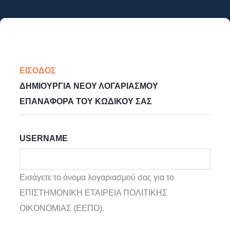
Παράκαμψη
προς
το
κυρίως
Primary
περιεχόμενο
ΕΊΣΟΔΟΣ
(ΕΝΕΡΓΉ
Tabs
ΔΗΜΙΟΥΡΓΊΑ ΝΈΟΥ ΛΟΓΑΡΙΑΣΜΟΎ
ΚΑΡΤΈΛΑ)
ΕΠΑΝΑΦΟΡΆ ΤΟΥ ΚΩΔΙΚΟΎ ΣΑΣ
USERNAME
Εισάγετε το όνομα λογαριασμού σας για το
ΕΠΙΣΤΗΜΟΝΙΚΗ ΕΤΑΙΡΕΙΑ ΠΟΛΙΤΙΚΗΣ
ΟΙΚΟΝΟΜΙΑΣ (ΕΕΠΟ).