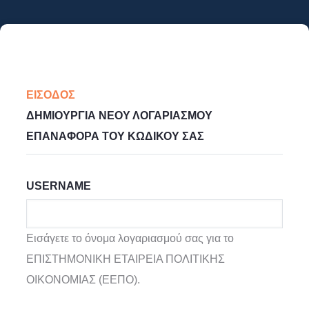
Παράκαμψη
προς
το
κυρίως
Primary
περιεχόμενο
ΕΊΣΟΔΟΣ
(ΕΝΕΡΓΉ
Tabs
ΔΗΜΙΟΥΡΓΊΑ ΝΈΟΥ ΛΟΓΑΡΙΑΣΜΟΎ
ΚΑΡΤΈΛΑ)
ΕΠΑΝΑΦΟΡΆ ΤΟΥ ΚΩΔΙΚΟΎ ΣΑΣ
USERNAME
Εισάγετε το όνομα λογαριασμού σας για το
ΕΠΙΣΤΗΜΟΝΙΚΗ ΕΤΑΙΡΕΙΑ ΠΟΛΙΤΙΚΗΣ
ΟΙΚΟΝΟΜΙΑΣ (ΕΕΠΟ).